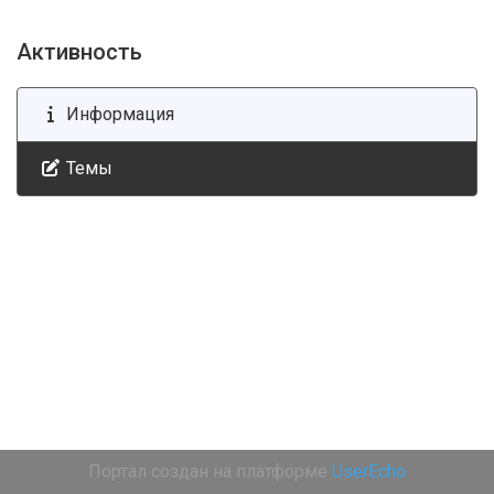
Активность
Информация
Темы
Портал создан на платформе
UserEcho