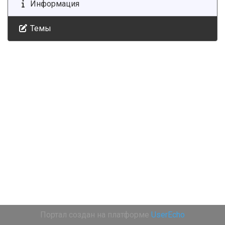
Информация
Темы
Портал создан на платформе
UserEcho