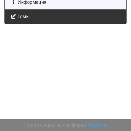
Информация
Темы
Портал создан на платформе
UserEcho