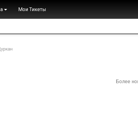
а
Мои Тикеты
Цуркан
Более н