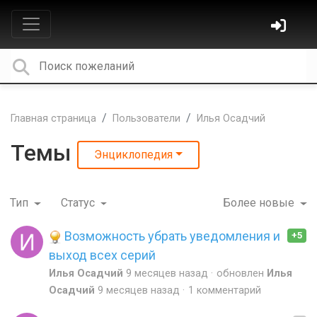
Главная страница
Пользователи
Илья Осадчий
Темы
Энциклопедия
Тип
Статус
Более новые
Возможность убрать уведомления и
+5
выход всех серий
Илья Осадчий
9 месяцев назад
обновлен
Илья
Осадчий
9 месяцев назад
1 комментарий