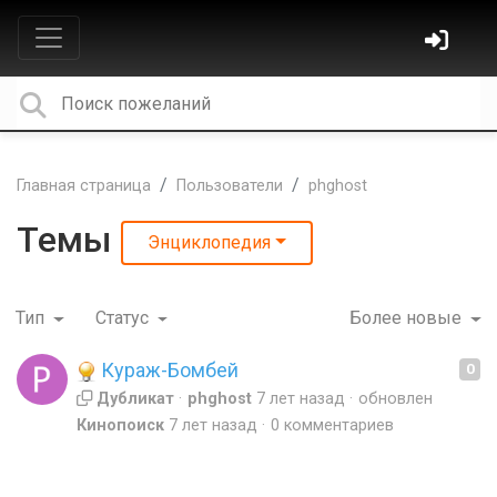
Главная страница
Пользователи
phghost
Темы
Энциклопедия
Тип
Статус
Более новые
Кураж-Бомбей
0
Дубликат
phghost
7 лет назад
обновлен
Кинопоиск
7 лет назад
0 комментариев