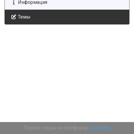
Информация
Темы
Портал создан на платформе
UserEcho