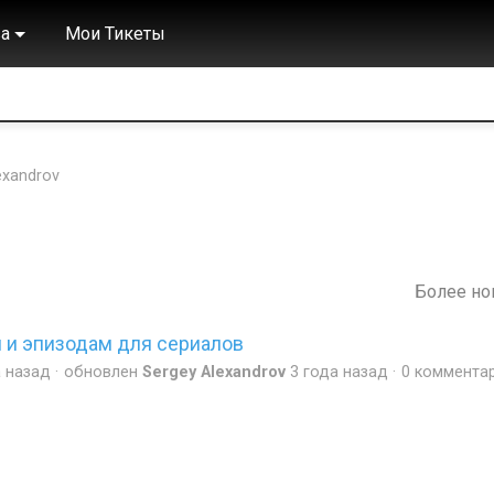
а
Мои Тикеты
exandrov
Более н
 и эпизодам для сериалов
а назад
обновлен
Sergey Alexandrov
3 года назад
0 коммента