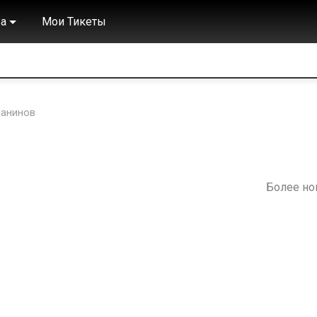
а
Мои Тикеты
чанинов
Более н