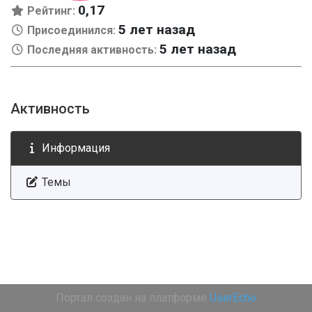
0,17
Рейтинг:
5 лет назад
Присоединился:
5 лет назад
Последняя активность:
Активность
Информация
Темы
Портал создан на платформе
UserEcho