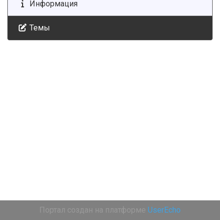
Информация
Темы
Портал создан на платформе
UserEcho