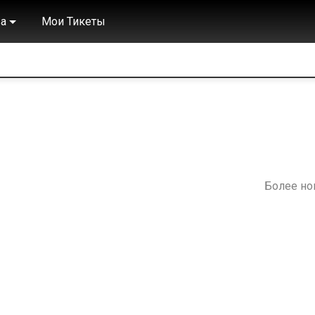
а
Мои Тикеты
Более н