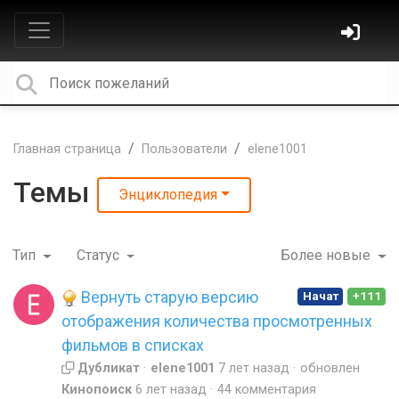
Главная страница
Пользователи
elene1001
Темы
Энциклопедия
Тип
Статус
Более новые
Вернуть старую версию
Начат
+111
отображения количества просмотренных
фильмов в списках
Дубликат
elene1001
7 лет назад
обновлен
Кинопоиск
6 лет назад
44 комментария