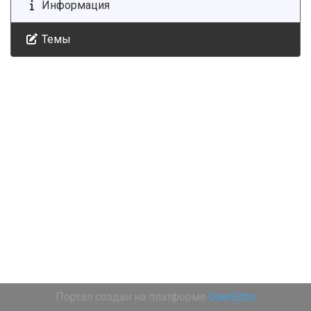
Информация
Темы
Портал создан на платформе
UserEcho