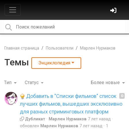
Главная страница
Пользователи
Марлен Нурмаков
Темы
Энциклопедия
Тип
Статус
Более новые
Добавить в "Списки фильмов" список
0
лучших фильмов, вышедших эксклюзивно
для разных стриминговых платформ
Дубликат
Марлен Нурмаков
7 лет назад
обновлен
Марлен Нурмаков
7 лет назад
1