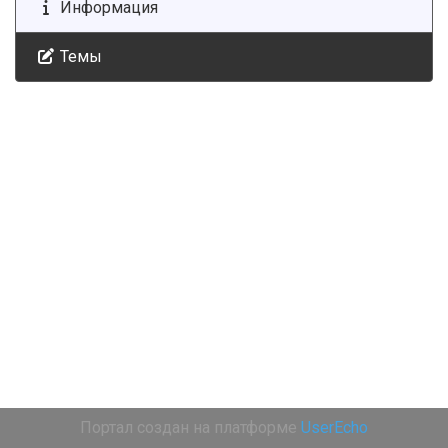
Информация
Темы
Портал создан на платформе
UserEcho