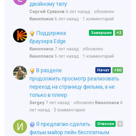
двойному тапу
Сергей Суханов
6 лет назад
обновлен
Кинопоиск
6 лет назад
1 комментарий
Поддержка
Завершен
+2
браузера Edge
Кинопоиск
7 лет назад
обновлен
Кинопоиск
6 лет назад
1 комментарий
В разделе
Начат
+60
продолжить просмотр реализовать
переход на страницу фильма, а не
только в плеер
Sergey
7 лет назад
обновлен
Кинопоиск
6
лет назад
3 комментария
Я предлагаю сделать
Отвечен
0
фильм майор пейн бесплатным