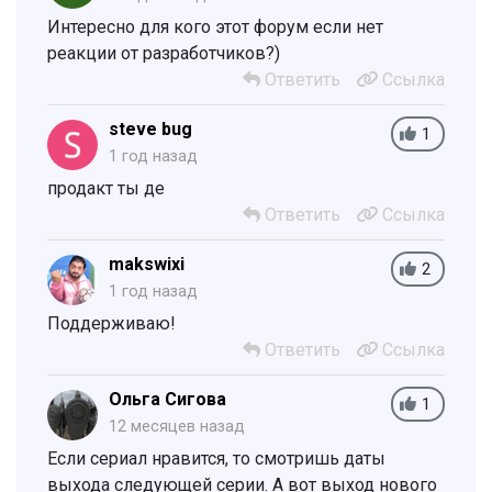
Интересно для кого этот форум если нет
реакции от разработчиков?)
Ответить
Ссылка
steve bug
1
1 год назад
продакт ты де
Ответить
Ссылка
makswixi
2
1 год назад
Поддерживаю!
Ответить
Ссылка
Ольга Сигова
1
12 месяцев назад
Если сериал нравится, то смотришь даты
выхода следующей серии. А вот выход нового