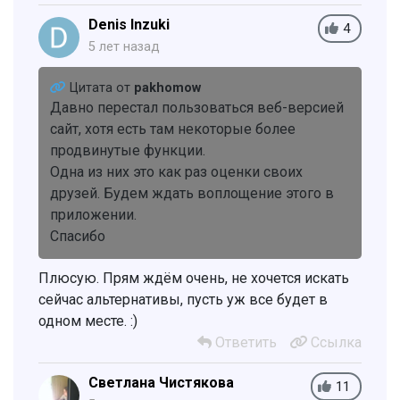
Denis Inzuki
4
5 лет назад
Цитата от
pakhomow
Давно перестал пользоваться веб-версией
сайт, хотя есть там некоторые более
продвинутые функции.
Одна из них это как раз оценки своих
друзей. Будем ждать воплощение этого в
приложении.
Спасибо
Плюсую. Прям ждём очень, не хочется искать
сейчас альтернативы, пусть уж все будет в
одном месте. :)
Ответить
Ссылка
Светлана Чистякова
11