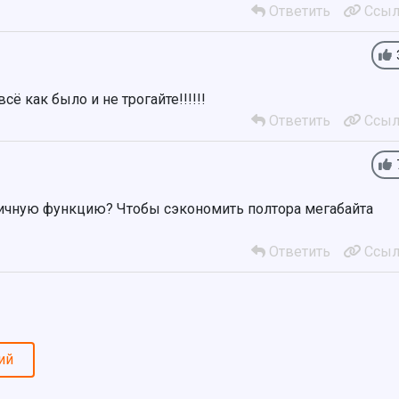
Ответить
Ссыл
сё как было и не трогайте!!!!!!
Ответить
Ссыл
личную функцию? Чтобы сэкономить полтора мегабайта
Ответить
Ссыл
ий