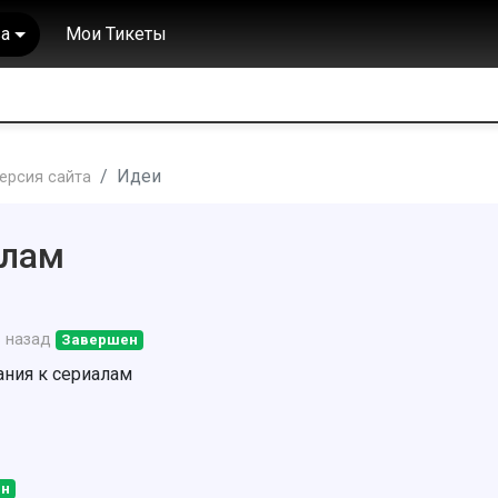
а
Мои Тикеты
Идеи
ерсия сайта
алам
 назад
Завершен
ания к сериалам
н