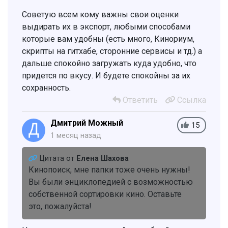
Советую всем кому важны свои оценки
выдирать их в экспорт, любыми способами
которые вам удобны (есть много, Кинориум,
скрипты на гитхабе, сторонние сервисы и тд.) а
дальше спокойно загружать куда удобно, что
придется по вкусу. И будете спокойны за их
сохранность.
Ответить
Ссылка
Дмитрий Можный
15
1 месяц назад
Цитата от
Елена Шахова
Кинопоиск, мне папки тоже очень нужны!
Вы были энциклопедией с возможностью
собственной сортировки кино. Оставьте
это, пожалуйста!