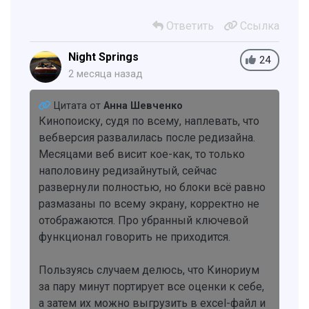
Ответить
Ссылка
Night Springs
24
2 месяца назад
Цитата от
Анна Шевченко
Кинопоиску, судя по всему, наплевать, что
вебверсия развалилась после редизайна.
Месяцами веб висит кое-как, то только
наполовину редизайнутый, сейчас
развернули полностью, но блоки всё равно
размазаны по всему экрану, корректно не
отображаются. Про убранный ключевой
функционал говорить не приходится.
Пользуясь случаем делюсь, что Кинориум
за пару минут портирует все оценки к себе,
а затем их можно выгрузить в exсel-файл и