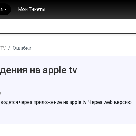
а
Мои Тикеты
Ошибки
 TV
ения на apple tv
д
одятся через приложение на apple tv. Через web версию