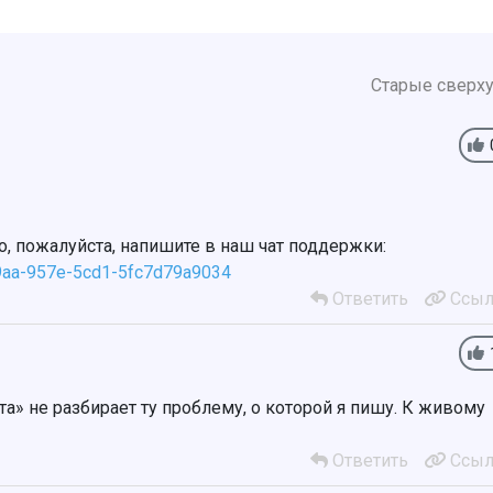
Старые сверх
го, пожалуйста, напишите в наш чат поддержки:
89aa-957e-5cd1-5fc7d79a9034
Ответить
Ссыл
» не разбирает ту проблему, о которой я пишу. К живому
Ответить
Ссыл