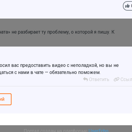
та» не разбирает ту проблему, о которой я пишу. К
сил вас предоставить видео с неполадкой, но вы не
аться с нами в чате — обязательно поможем.
Ответить
Ссыл
ий
Портал создан на платформе
UserEcho