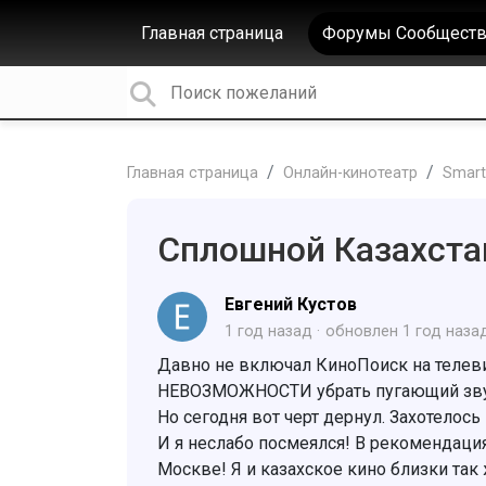
Главная страница
Форумы Сообществ
Главная страница
Онлайн-кинотеатр
Smart
Сплошной Казахста
Евгений Кустов
1 год назад
обновлен
1 год наза
Давно не включал КиноПоиск на телевиз
НЕВОЗМОЖНОСТИ убрать пугающий звук
Но сегодня вот черт дернул. Захотелос
И я неслабо посмеялся! В рекомендаци
Москве! Я и казахское кино близки так