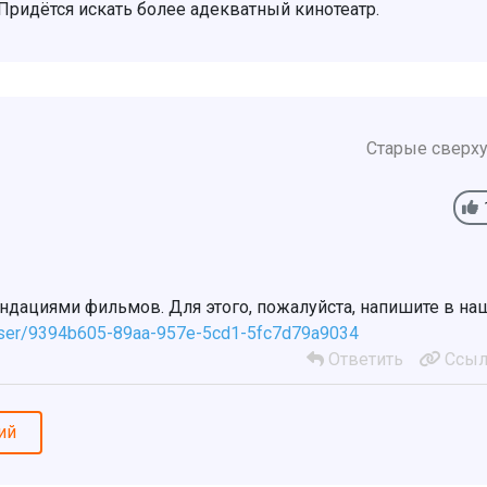
Придётся искать более адекватный кинотеатр.
Старые сверх
ендациями фильмов. Для этого, пожалуйста, напишите в на
/user/9394b605-89aa-957e-5cd1-5fc7d79a9034
Ответить
Ссыл
ий