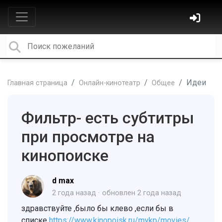
Идеи
Главная страница
Онлайн-кинотеатр
Общее
Фильтр- есть субтитры
при просмотре на
кинопоиске
d max
2 года назад
обновлен
2 года назад
здравствуйте ,было бы клево ,если бы в
списке
https://www.kinopoisk.ru/mykp/movies/