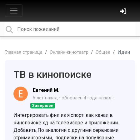
Идеи
Главная страница
Онлайн-кинотеатр
Общее
ТВ в кинопоиске
Евгений М.
5 лет назад
обновлен
4 года назад
Завершен
Интегрировать фнл из я.спорт. как канал в
кинопоиске хд на телевизоре и приложении.
Добавить,По аналогии с другими сервисами
стриминговыми, подписки на популярные