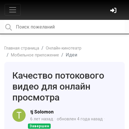
Главная страница
Онлайн-кинотеатр
Идеи
Мобильное приложение
Качество потокового
видео для онлайн
просмотра
tj Solomon
6 лет назад
обновлен
4 года назад
Завершен