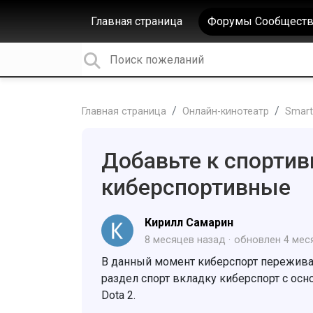
Главная страница
Форумы Сообществ
Главная страница
Онлайн-кинотеатр
Smart
Добавьте к спорти
киберспортивные
Кирилл Самарин
8 месяцев назад
обновлен
4 мес
В данный момент киберспорт переживае
раздел спорт вкладку киберспорт с осн
Dota 2.