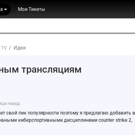
а
Мои Тикеты
Идеи
 TV
вным трансляциям
яца назад
т свой пик популярности поэтому я предлагаю добавить 
овными киберспортивными дисциплинами counter strike 2,