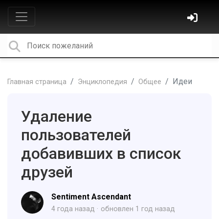
Идеи
Главная страница
Энциклопедия
Общее
Удаление
пользователей
добавивших в список
друзей
Sentiment Ascendant
4 года назад
обновлен
1 год назад