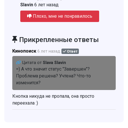
Slavin
6 лет назад
Плохо, мне не понравилось
Прикрепленные ответы
Кинопоиск
6 лет назад
Ответ
Цитата от
Slava Slavin
=) А что значит статус "Завершен"?
Проблема решена? Учтена? Что-то
изменится?
Кнопка никуда не пропала, она просто
переехала :)