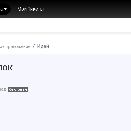
а
Мои Тикеты
Идеи
ое приложение
пок
зад
Отклонен