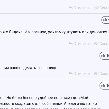
Ответить
Ссыл
то же Яндекс! Им главное, рекламку втулить или денюжку
Ответить
Ссыл
1
ния папок сделать... позорище.
Ответить
Ссыл
1
ое. Но было бы ещё удобнее если там где «Мой
ость создавать для себя папки. Аналогично папке