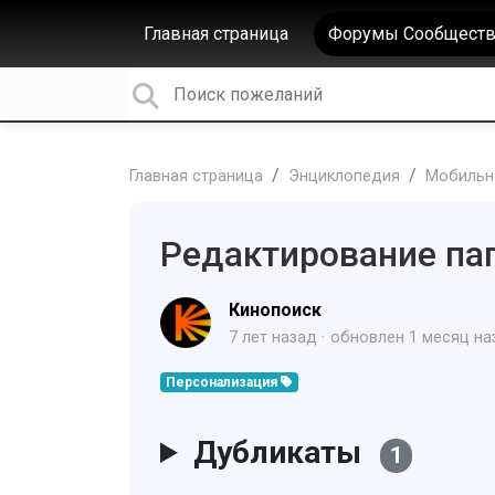
Главная страница
Форумы Сообществ
Главная страница
Энциклопедия
Мобильн
Редактирование па
Кинопоиск
7 лет назад
обновлен
1 месяц на
Персонализация
Дубликаты
1