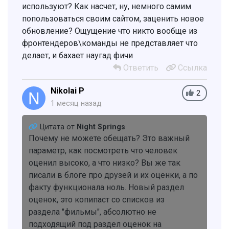
используют? Как насчет, ну, немного самим
попользоваться своим сайтом, заценить новое
обновление? Ощущение что никто вообще из
фронтендеров\команды не представляет что
делает, и бахает наугад фичи
Ответить
Ссылка
Nikolai P
2
1 месяц назад
Цитата от
Night Springs
Почему не можете обещать? Это важный
параметр, как посмотреть что человек
оценил высоко, а что низко? Вы же так
писали в блоге про друзей и их оценки, а по
факту функционала ноль. Новый раздел
оценок, это копипаст со списков из
раздела "фильмы", абсолютно не
подходящий под раздел оценок на