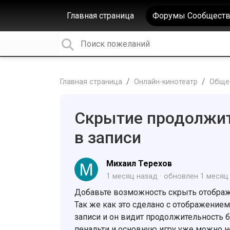
Главная страница
Форумы Сообществ
Главная страница
Онлайн-кинотеатр
Обще
Скрытие продолжит
в записи
Михаил Терехов
1 месяц назад
обновлен
1 месяц
Добавьте возможность скрыть отображ
Так же как это сделано с отображением
записи и он видит продолжительность бо
пенальти и основную игру уже можно н