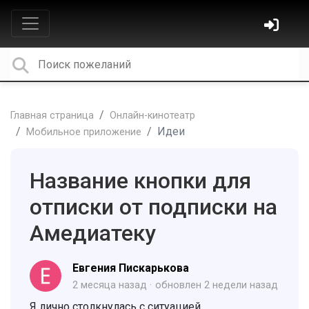
Главная страница
Онлайн-кинотеатр
Идеи
Мобильное приложение
Название кнопки для
отписки от подписки на
Амедиатеку
Евгения Пискарькова
2 месяца назад
обновлен
2 недели назад
Я лично столкнулась с ситуацией.