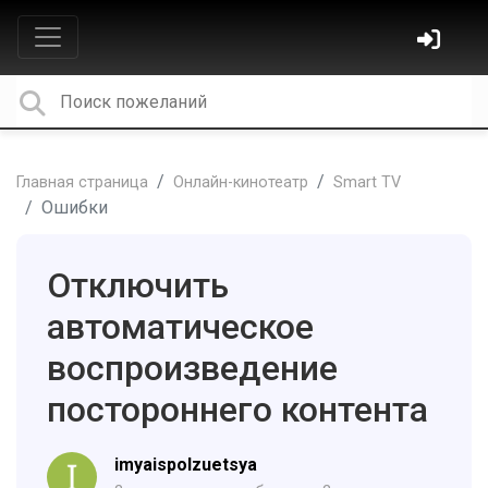
Главная страница
Онлайн-кинотеатр
Smart TV
Ошибки
Отключить
автоматическое
воспроизведение
постороннего контента
imyaispolzuetsya