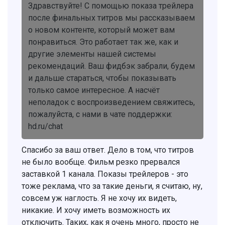
Здравствуйте! С помощью показа трейлера
после финальных титров мы рассказываем
о новом контенте, который может вам
понравиться. Это работает так же, как и
другие элементы нашей системы
рекомендаций. Ваш фидбэк забрали, будем
и дальше стараться, чтобы показывать
только самое интересное. А насчёт
неполадок с воспроизведением свяжитесь,
пожалуйста, с нами в чате поддержки:
hd.ru/chat
Спасибо за ваш ответ. Дело в том, что титров
не было вообще. Фильм резко прервался
заставкой 1 канала. Показы трейлеров - это
тоже реклама, что за такие деньги, я считаю, ну,
совсем уж наглость. Я не хочу их видеть,
никакие. И хочу иметь возможность их
отключить. Таких, как я очень много, просто не