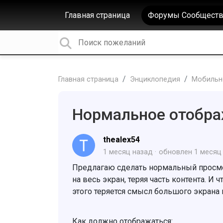
Главная страница
Форумы Сообществ
Главная страница
Энциклопедия
Мобильн
Нормальное отобра
thealex54
1 месяц назад
обновлен
1 месяц
Предлагаю сделать нормальный просмот
на весь экран, теряя часть контента. И
этого теряется смысл большого экрана
Как должно отображаться: