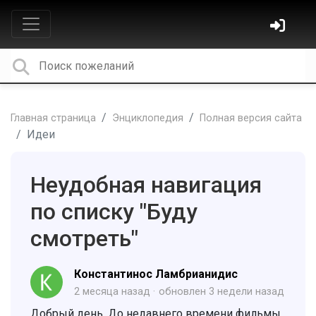
Главная страница
Энциклопедия
Полная версия сайта
Идеи
Неудобная навигация
по списку "Буду
смотреть"
Константинос Ламбрианидис
2 месяца назад
обновлен
3 недели назад
Добрый день. До недавнего времени фильмы