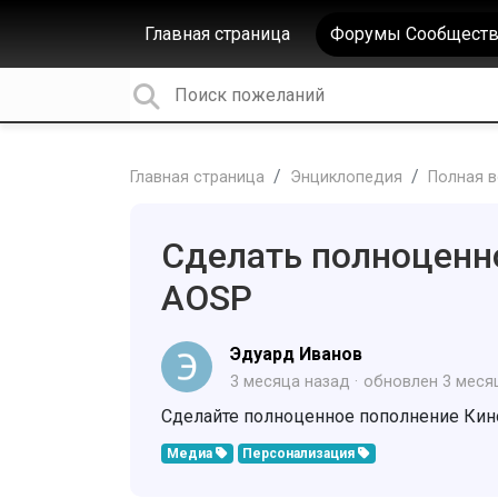
Главная страница
Форумы Сообществ
Главная страница
Энциклопедия
Полная в
Сделать полноценн
AOSP
Эдуард Иванов
3 месяца назад
обновлен
3 меся
Сделайте полноценное пополнение Кино
Медиа
Персонализация